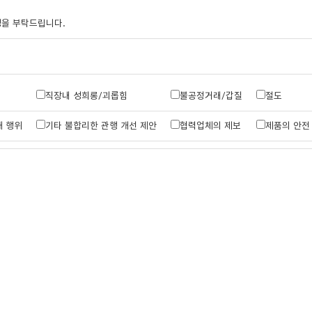
성을 부탁드립니다.
직장내 성희롱/괴롭힘
불공정거래/갑질
절도
해 행위
기타 불합리한 관행 개선 제안
협력업체의 제보
제품의 안전